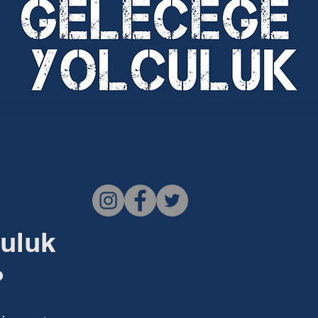
culuk
?