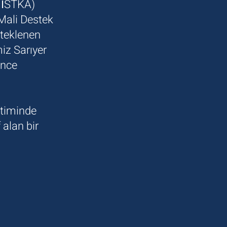
( İSTKA)
Mali Destek
teklenen
iz Sarıyer
ünce
itiminde
 alan bir