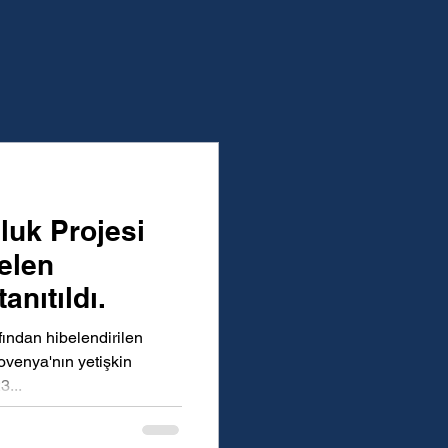
luk Projesi
elen
anıtıldı.
fından hibelendirilen
ovenya'nın yetişkin
3...